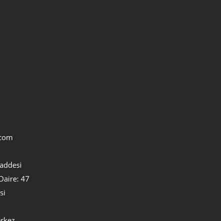
.com
addesi
Daire: 47
si
rkez