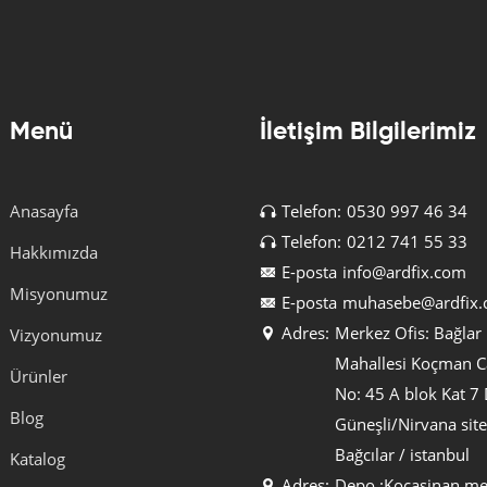
Menü
İletişim Bilgilerimiz
Anasayfa
Telefon:
0530 997 46 34
Telefon:
0212 741 55 33
Hakkımızda
E-posta
info@ardfix.com
Misyonumuz
E-posta
muhasebe@ardfix
Adres:
Merkez Ofis: Bağlar
Vizyonumuz
Mahallesi Koçman C
Ürünler
No: 45 A blok Kat 7 
Blog
Güneşli/Nirvana site
Bağcılar / istanbul
Katalog
Adres:
Depo :Kocasinan me